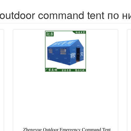
outdoor command tent по н
Zhengyue Outdoor Emergency Command Tent