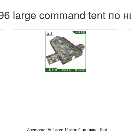
96 large command tent по н
Zhengyue 96 Large 11x9m Command Tent