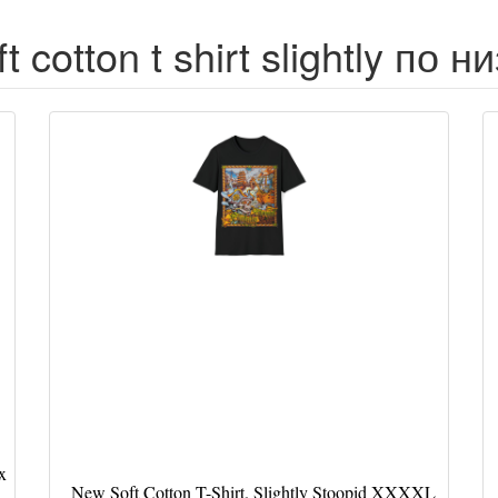
t cotton t shirt slightly по 
x
New Soft Cotton T-Shirt. Slightly Stoopid XXXXL