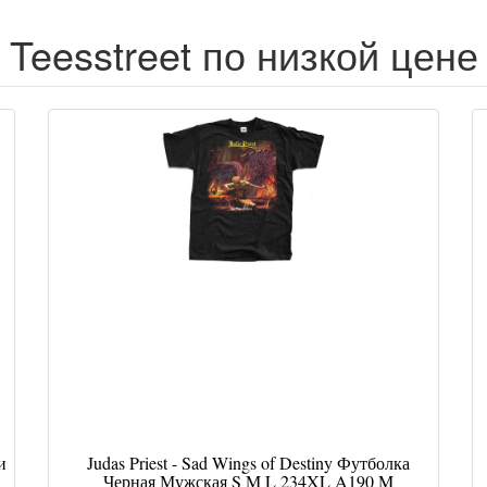
Teesstreet по низкой цене
и
Judas Priest - Sad Wings of Destiny Футболка
Черная Мужская S M L 234XL A190 M