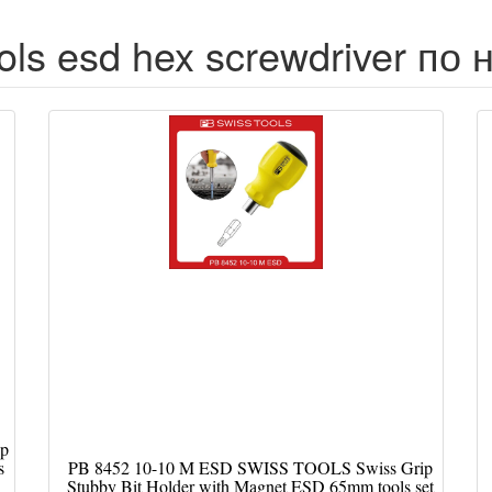
ols esd hex screwdriver по
ip
s
PB 8452 10-10 M ESD SWISS TOOLS Swiss Grip
Stubby Bit Holder with Magnet ESD 65mm tools set