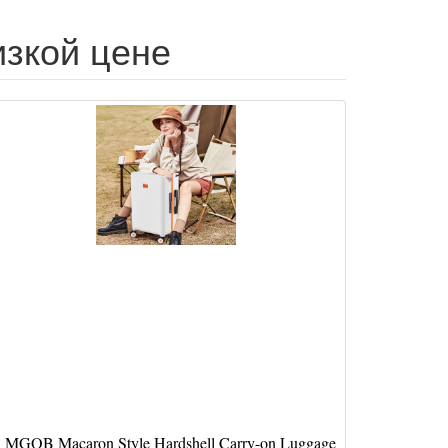
низкой цене
MGOB Macaron Style Hardshell Carry-on Luggage