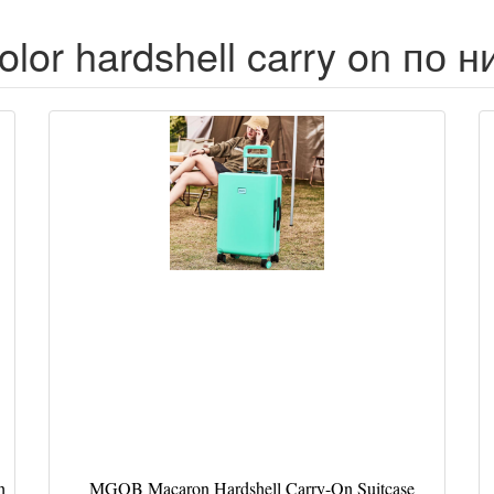
lor hardshell carry on по 
h
MGOB Macaron Hardshell Carry-On Suitcase