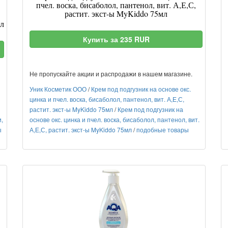
пчел. воска, бисаболол, пантенол, вит. А,Е,С,
растит. экст-ы MyKiddo 75мл
л
Купить за 235 RUR
Не пропускайте акции и распродажи в нашем магазине.
Уник Косметик ООО
/
Крем под подгузник на основе окс.
цинка и пчел. воска, бисаболол, пантенол, вит. А,Е,С,
растит. экст-ы MyKiddo 75мл
/
Крем под подгузник на
,
основе окс. цинка и пчел. воска, бисаболол, пантенол, вит.
ы
А,Е,С, растит. экст-ы MyKiddo 75мл
/
подобные товары