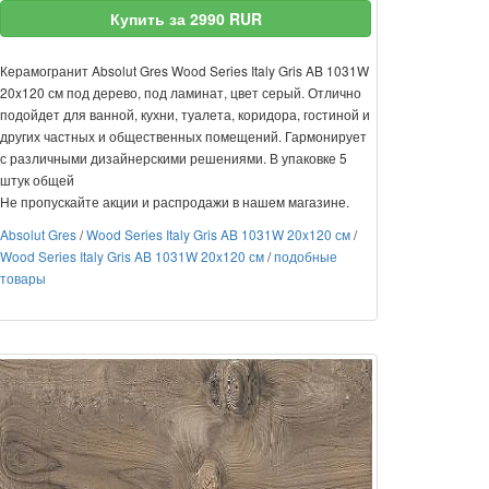
Купить за 2990 RUR
Керамогранит Absolut Gres Wood Series Italy Gris AB 1031W
20x120 см под дерево, под ламинат, цвет серый. Отлично
подойдет для ванной, кухни, туалета, коридора, гостиной и
других частных и общественных помещений. Гармонирует
с различными дизайнерскими решениями. В упаковке 5
штук общей
Не пропускайте акции и распродажи в нашем магазине.
Absolut Gres
/
Wood Series Italy Gris AB 1031W 20x120 см
/
Wood Series Italy Gris AB 1031W 20x120 см
/
подобные
товары