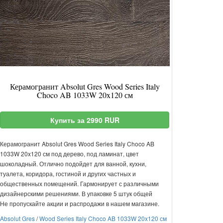
Керамогранит Absolut Gres Wood Series Italy
Choco AB 1033W 20x120 см
Купить за 2990 RUR
Керамогранит Absolut Gres Wood Series Italy Choco AB
1033W 20x120 см под дерево, под ламинат, цвет
шоколадный. Отлично подойдет для ванной, кухни,
туалета, коридора, гостиной и других частных и
общественных помещений. Гармонирует с различными
дизайнерскими решениями. В упаковке 5 штук общей
Не пропускайте акции и распродажи в нашем магазине.
Absolut Gres
/
Wood Series Italy Choco AB 1033W 20x120 см