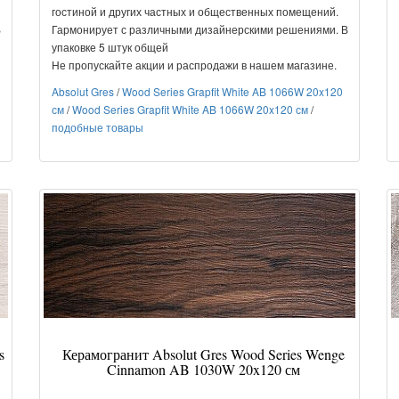
гостиной и других частных и общественных помещений.
В
Гармонирует с различными дизайнерскими решениями. В
упаковке 5 штук общей
Не пропускайте акции и распродажи в нашем магазине.
Absolut Gres
/
Wood Series Grapfit White AB 1066W 20x120
см
/
Wood Series Grapfit White AB 1066W 20x120 см
/
подобные товары
s
Керамогранит Absolut Gres Wood Series Wenge
Cinnamon AB 1030W 20x120 см