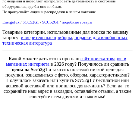
помещении и позволяет контролировать деятельность и состояние
оборудования, где бы оно ни было.
Не пропускайте акции и распродажи в нашем магазине.
Energolux
/
SCC52G1
/
SCC52G1
/
подобные товары
Товарные категории, использованные для поиска по вашему
запросу:
измерительные приборы
,
подарки для влюбленных
,
техническая литература
Какой можете дать отзыв про наш
сайт поиска товаров в
магазинах интернета
в 2026 году? Получилось ли сравнить
цены на Scc52g1
и заказать по самой низкой цене для
покупки, ознакомиться с фото, обзором, характеристиками?
Получилось заказать или купить Scc52g1 с бесплатной или
дешевой доставкой или пришлось доплачивать? Если да, то
сохраняйте наш адрес в закладки, оставляйте отзывы, а также
советуйте всем друзьям и знакомым!