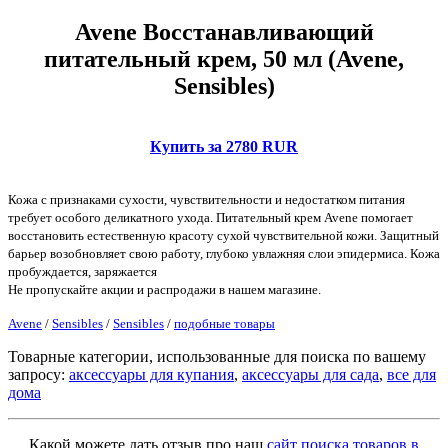
Avene Восстанавливающий
питательный крем, 50 мл (Avene,
Sensibles)
Купить за 2780 RUR
Кожа с признаками сухости, чувствительности и недостатком питания
требует особого деликатного ухода. Питательный крем Avene помогает
восстановить естественную красоту сухой чувствительной кожи. Защитный
барьер возобновляет свою работу, глубоко увлажняя слои эпидермиса. Кожа
пробуждается, заряжается
Не пропускайте акции и распродажи в нашем магазине.
Avene
/
Sensibles
/
Sensibles
/
подобные товары
Товарные категории, использованные для поиска по вашему
запросу:
аксессуары для купания
,
аксессуары для сада
,
все для
дома
Какой можете дать отзыв про наш
сайт поиска товаров в