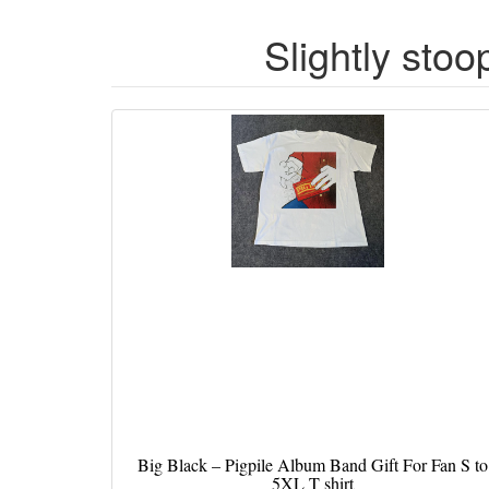
Slightly stoo
Big Black – Pigpile Album Band Gift For Fan S to
5XL T shirt