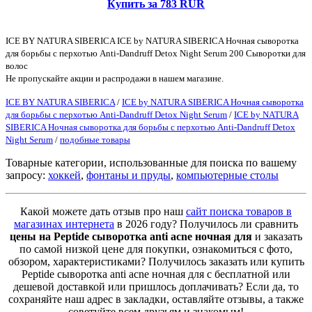
Купить за 783 RUR
ICE BY NATURA SIBERICA ICE by NATURA SIBERICA Ночная сыворотка
для борьбы с перхотью Anti-Dandruff Detox Night Serum 200 Сыворотки для
волос
Не пропускайте акции и распродажи в нашем магазине.
ICE BY NATURA SIBERICA
/
ICE by NATURA SIBERICA Ночная сыворотка
для борьбы с перхотью Anti-Dandruff Detox Night Serum
/
ICE by NATURA
SIBERICA Ночная сыворотка для борьбы с перхотью Anti-Dandruff Detox
Night Serum
/
подобные товары
Товарные категории, использованные для поиска по вашему
запросу:
хоккей
,
фонтаны и пруды
,
компьютерные столы
Какой можете дать отзыв про наш
сайт поиска товаров в
магазинах интернета
в 2026 году? Получилось ли сравнить
цены на Peptide сыворотка anti аcne ночная для
и заказать
по самой низкой цене для покупки, ознакомиться с фото,
обзором, характеристиками? Получилось заказать или купить
Peptide сыворотка anti аcne ночная для с бесплатной или
дешевой доставкой или пришлось доплачивать? Если да, то
сохраняйте наш адрес в закладки, оставляйте отзывы, а также
советуйте всем друзьям и знакомым!