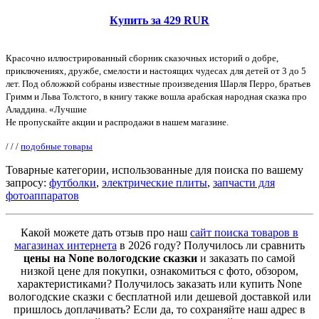
Купить за 429 RUR
Красочно иллюстрированный сборник сказочных историй о добре,
приключениях, дружбе, смелости и настоящих чудесах для детей от 3 до 5
лет. Под обложкой собраны известные произведения Шарля Перро, братьев
Гримм и Льва Толстого, в книгу также вошла арабская народная сказка про
Аладдина. «Лучшие
Не пропускайте акции и распродажи в нашем магазине.
/
/
/
подобные товары
Товарные категории, использованные для поиска по вашему
запросу:
футболки
,
электрические плиты
,
запчасти для
фотоаппаратов
Какой можете дать отзыв про наш
сайт поиска товаров в
магазинах интернета
в 2026 году? Получилось ли сравнить
цены на None вологодские сказки
и заказать по самой
низкой цене для покупки, ознакомиться с фото, обзором,
характеристиками? Получилось заказать или купить None
вологодские сказки с бесплатной или дешевой доставкой или
пришлось доплачивать? Если да, то сохраняйте наш адрес в