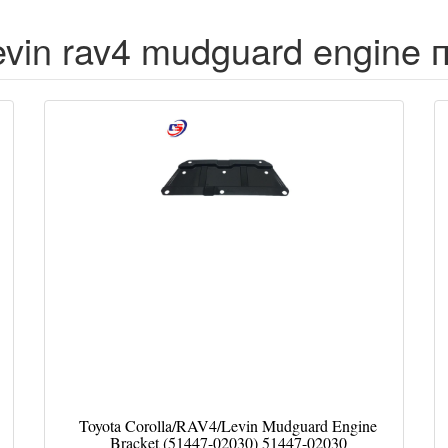
levin rav4 mudguard engine
Toyota Corolla/RAV4/Levin Mudguard Engine
Bracket (51447-02030) 51447-02030