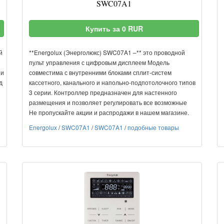
SWC07A1
Купить за 0 RUR
й
**Energolux (Энерголюкс) SWC07A1 –** это проводной
пульт управления с цифровым дисплеем Модель
 и
совместима с внутренними блоками сплит-систем
д
кассетного, канального и напольно-подпотолочного типов
3 серии. Контроллер предназначен для настенного
размещения и позволяет регулировать все возможные
Не пропускайте акции и распродажи в нашем магазине.
Energolux
/
SWC07A1
/
SWC07A1
/
подобные товары