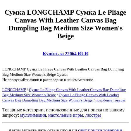
Сумка LONGCHAMP Сумка Le Pliage
Canvas With Leather Canvas Bag
Dumpling Bag Medium Size Women's
Beige
Купить за 22064 RUR
LONGCHAMP Сумка Le Pliage Canvas With Leather Canvas Bag Dumpling
Bag Medium Size Women's Beige Сумки
Не пропускайте акции и распродажи в нашем магазине.
LONGCHAMP
/
Сумка Le Pliage Canvas With Leather Canvas Bag Dumpling
Bag Medium Size Women's Beige
/
Сумка Le Pliage Canvas With Leather
Canvas Bag Dumpling Bag Medium Size Women's Beige
/
подобные товары
Товарные категории, использованные для поиска по вашему
запросу:
мультимедия
,
настольные игры
,
люстры
Какой можете дать отзыв про наш
сайт поиска товаров в