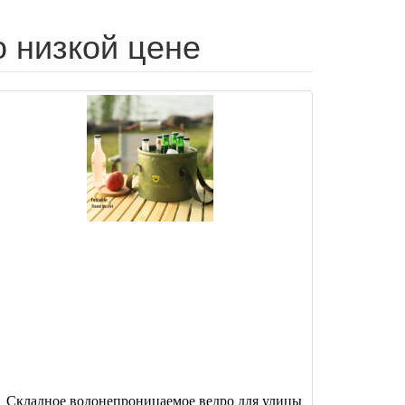
 низкой цене
Складное водонепроницаемое ведро для улицы