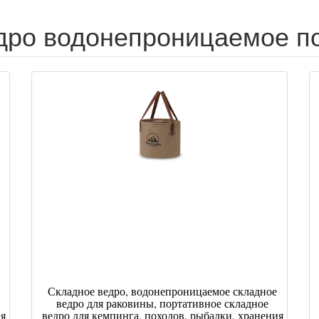
дро водонепроницаемое по
Складное ведро, водонепроницаемое складное
ведро для раковины, портативное складное
ия
ведро для кемпинга, походов, рыбалки, хранения