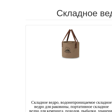
Складное ве
Складное ведро, водонепроницаемое складное
ведро для раковины, портативное складное
ведро для кемпинга, походов, рыбалки, хранен