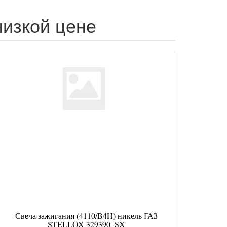
низкой цене
Свеча зажигания (4110/B4H) никель ГАЗ
STELLOX 329390_SX