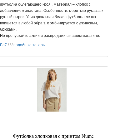
футболка облегающего кроя . Материал – хлопок с
добавлением эластана. Особенности: к ороткие рукав а, к
руглый вырез. Универсальная белая футболк а ле гко
впишется в любой обра з, к омбинируется с джинсами,
брюками.
Не пропускайте акции и распродажи в нашем магазине.
Ea7
/
/
/
подобные товары
Футболка хлопковая с принтом Nume