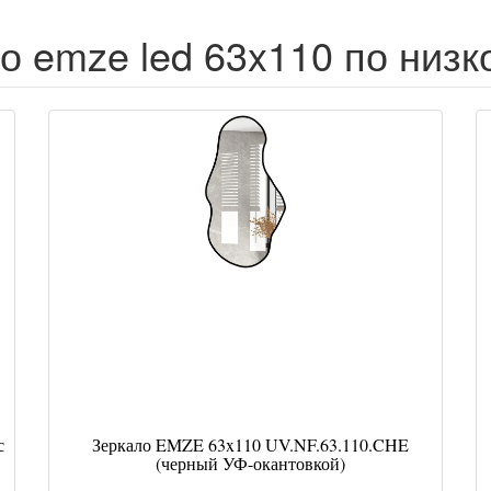
о emze led 63x110 по низк
с
Зеркало EMZE 63x110 UV.NF.63.110.CHE
(черный УФ-окантовкой)