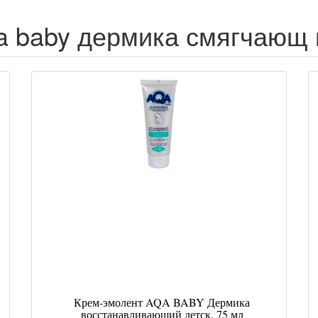
a baby дермика смягчающ 
Крем-эмолент AQA BABY Дермика
восстанавливающий детск, 75 мл