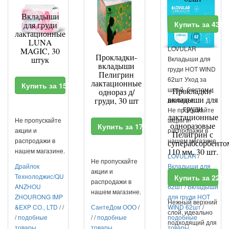
Вкладыши
Купить за 430
для груди
лактационные
LUNA
LOVULAR
MAGIC, 30
Прокладки-
штук
Вкладыши для
вкладыши
груди HOT WIND
Пелигрин
62шт Уход за
лактационные
Купить за 157 RUR
шеей, бюстом и
Прокладки-
однораз д/
вкладыши для
груди, 30 шт
декольте
груди
Не пропускайте
лактационные
Не пропускайте
акции и
одноразовые
Купить за 174.2 RUR
акции и
распродажи в
Пелигрин с
распродажи в
нашем магазине.
суперабсорбенто
нашем магазине.
110 мм, 30 шт.
LOVULAR
/
Не пропускайте
Драйлок
Вкладыши для
акции и
Технолоджис/QU
груди HOT WIND
Купить за 228.
распродажи в
ANZHOU
62шт
/
Вкладыши
нашем магазине.
ZHOURONG IMP
для груди HOT
Нежный верхний
&EXP CO., LTD
/
/
СантеДом ООО
/
WIND 62шт
/
слой, идеально
/
подобные
/
/
подобные
подобные
подходящий для
товары
товары
товары