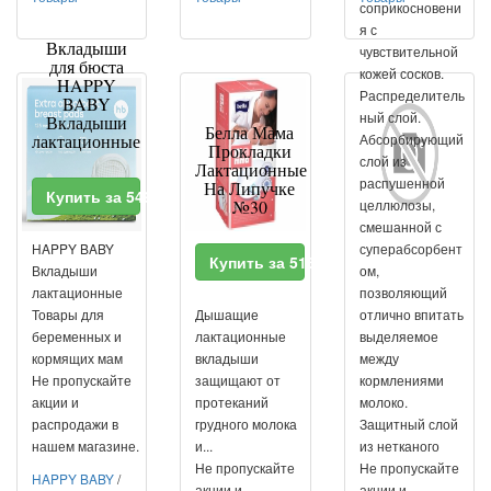
соприкосновени
я с
Вкладыши
чувствительной
для бюста
кожей сосков.
HAPPY
Распределитель
BABY
ный слой.
Вкладыши
Белла Мама
лактационные
Абсорбирующий
Прокладки
слой из
Лактационные
распушенной
На Липучке
Купить за 549 RUR
№30
целлюлозы,
смешанной с
HAPPY BABY
суперабсорбент
Купить за 516 RUR
Вкладыши
ом,
лактационные
позволяющий
Товары для
Дышащие
отлично впитать
беременных и
лактационные
выделяемое
кормящих мам
вкладыши
между
Не пропускайте
защищают от
кормлениями
акции и
протеканий
молоко.
распродажи в
грудного молока
Защитный слой
нашем магазине.
и...
из нетканого
Не пропускайте
Не пропускайте
HAPPY BABY
/
акции и
акции и