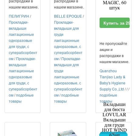
распродажи в
распродажи в
MAGIC, 60
нашем магазине.
нашем магазине.
штук
ПЕЛИГРИН
/
BELLE EPOQUE
/
Прокладки-
Прокладки-
Купить за 299
вкладыши
вкладыши для
лактационные
груди
одноразовые
лактационные
Не пропускайте
для груди, с
одноразовые, с
акции и
суперабсорбент
суперабсорбент
распродажи в
ом
/
Прокладки-
ом
/
Прокладки-
нашем магазине.
вкладыши
вкладыши для
лактационные
груди
Quanzhou
одноразовые
лактационные
Tianjiao Lady &
для груди, с
одноразовые, с
Baby's Hygiene
суперабсорбент
суперабсорбент
Supply Co.,Ltd
/
/
/
ом
/
подобные
ом
/
подобные
подобные
товары
товары
товары
Вкладыши
для бюста
LOVULAR
Вкладыши
для груди
HOT WIND
62шт