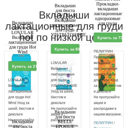
Прокладки-
Вкладыши
вкладыши
Вкладыши
для бюста
лактационные
LOVULAR
одноразовые
Вкладыши
лактационные для груди
Вкладыши
для груди
лактационные
для бюста
для груди
LOVULAR
hot по низкой цене
УЛЬТРАТОНКИЕ
Вкладыши
Купить за 739
лактационные
для груди Hot
Купить за 699 RUR
Wind
ПЕЛИГРИН
Прокладки-
LOVULAR
вкладыши
Купить за 216 RUR
Вкладыши
лактационные
лактационные
одноразовые
LOVULAR
для груди
для груди Уход
Вкладыши
УЛЬТРАТОНКИЕ
за шеей, бюстом
лактационные
Уход за шеей,
и декольте
для груди Hot
бюстом и
Не пропускайте
Wind Уход за
декольте
акции и
шеей, бюстом и
Не пропускайте
распродажи в
Вкладыши
декольте
акции и
нашем магазине.
для бюста
Не пропускайте
распродажи в
Вкладыши
BELLE
ПЕЛИГРИН
/
акции и
нашем магазине.
для бюста
EPOQUE