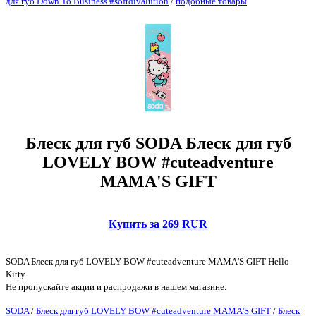
для губ Down To Business #softdivalution
/
подобные товары
Блеск для губ SODA Блеск для губ
LOVELY BOW #cuteadventure
MAMA'S GIFT
Купить за 269 RUR
SODA Блеск для губ LOVELY BOW #cuteadventure MAMA'S GIFT Hello
Kitty
Не пропускайте акции и распродажи в нашем магазине.
SODA
/
Блеск для губ LOVELY BOW #cuteadventure MAMA'S GIFT
/
Блеск