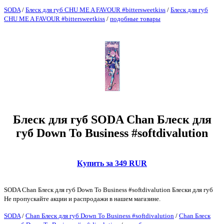
SODA
/
Блеск для губ CHU ME A FAVOUR #bittersweetkiss
/
Блеск для губ
CHU ME A FAVOUR #bittersweetkiss
/
подобные товары
Блеск для губ SODA Chan Блеск для
губ Down To Business #softdivalution
Купить за 349 RUR
SODA Chan Блеск для губ Down To Business #softdivalution Блески для губ
Не пропускайте акции и распродажи в нашем магазине.
SODA
/
Chan Блеск для губ Down To Business #softdivalution
/
Chan Блеск