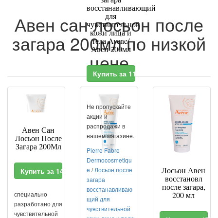
восстанавливающий
для
Авен сан лосьон после
чувствительной
кожи лица и
загара 200мл по низкой
тела Avene/
Авен 200мл
цене
Купить за 1186.4 RUR
Не пропускайте
акции и
распродажи в
Авен Сан
нашем магазине.
Лосьон После
Загара 200Мл
Pierre Fabre
Dermocosmetiqu
Лосьон Авен
e
/
Лосьон после
Купить за 1461 RUR
восстановл
загара
после загара,
восстанавливаю
специально
200 мл
щий для
разработано для
чувствительной
чувствительной