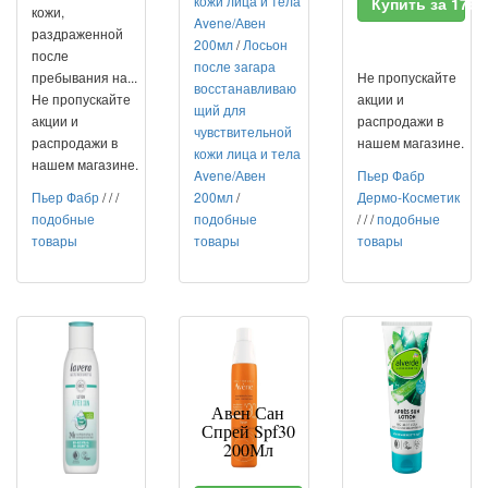
кожи лица и тела
Купить за 1764
кожи,
Avene/Авен
раздраженной
200мл
/
Лосьон
после
после загара
пребывания на...
Не пропускайте
восстанавливаю
Не пропускайте
акции и
щий для
акции и
распродажи в
чувствительной
распродажи в
нашем магазине.
кожи лица и тела
нашем магазине.
Avene/Авен
Пьер Фабр
Пьер Фабр
/
/
/
200мл
/
Дермо-Косметик
подобные
подобные
/
/
/
подобные
товары
товары
товары
Авен Сан
Спрей Spf30
200Мл