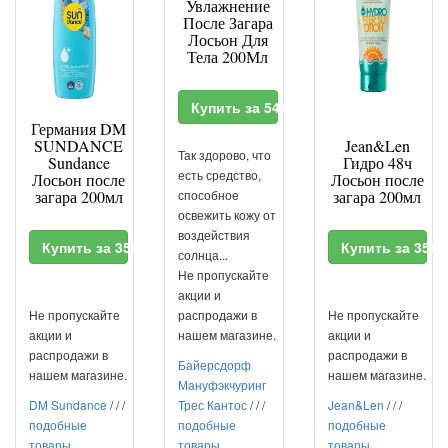
Увлажнение
После Загара
Лосьон Для
Тела 200Мл
Купить за 544 RUR
Германия DM
SUNDANCE
Jean&Len
Так здорово, что
Sundance
Гидро 48ч
есть средство,
Лосьон после
Лосьон после
загара 200мл
способное
загара 200мл
освежить кожу от
воздействия
Купить за 3590 RUR
Купить за 356
солнца...
Не пропускайте
акции и
Не пропускайте
распродажи в
Не пропускайте
акции и
нашем магазине.
акции и
распродажи в
распродажи в
Байерсдорф
нашем магазине.
нашем магазине.
Мануфэкчуринг
DM Sundance
/
/
/
Трес Кантос
/
/
/
Jean&Len
/
/
/
подобные
подобные
подобные
товары
товары
товары