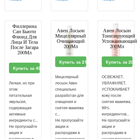
Филлерина
Авен Лосьон
Авен Лосьон
Сан Бьюти
Мицеллярный
Тонизирующий
Флюид Для
Очищающий
Успокаивающий
Лица И Тела
200Мл
200Мл
После Загара
200Мл
Купить за 2137 RUR
Купить за 209
Купить за 4980 RUR
Мицелярный
ОСВЕЖАЕТ,
Легкая, но при
лосьон Авен
УВЛАЖНЯЕТ,
этом
специально
УСПОКАИВАЕТ
питательная
разработан для
кожу после
эмульсия,
очищения и
снятия макияжа.
содержащая
снятия макияжа
99%
активные
с...
ингредиентов...
ингредиенты с...
Не пропускайте
Не пропускайте
Не пропускайте
акции и
акции и
акции и
распродажи в
распродажи в
распродажи в
нашем магазине.
нашем магазине.