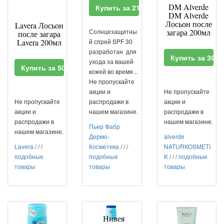
DM Alverde
Купить за 2112 RUR
DM Alverde
Лосьон после
Lavera Лосьон
Солнцезащитны
загара 200мл
после загара
Lavera 200мл
й спрей SPF 30
разработан для
Купить за 399
ухода за вашей
Купить за 5080 RUR
кожей во время...
Не пропускайте
акции и
Не пропускайте
Не пропускайте
распродажи в
акции и
акции и
нашем магазине.
распродажи в
распродажи в
нашем магазине.
Пьер Фабр
нашем магазине.
Дермо-
alverde
Lavera
/
/
/
Косметика
/
/
/
NATURKOSMETI
подобные
подобные
K
/
/
/
подобные
товары
товары
товары
Нивея